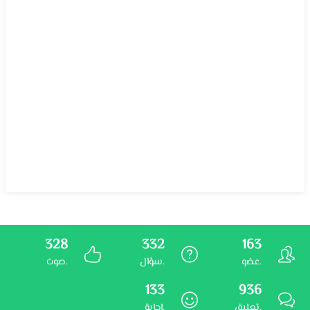
328
332
163
عضو.
سؤال.
صوت.
133
936
تعليق.
إجابة.