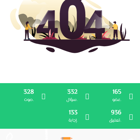
328
332
165
عضو.
سؤال.
صوت.
133
936
تعليق.
إجابة.