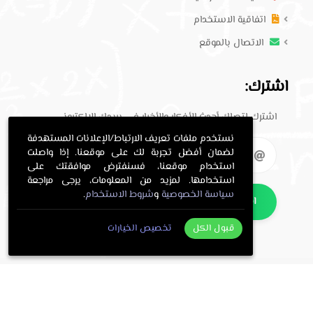
اتفاقية الاستخدام
الاتصال بالموقع
اشترك:
اشترك لتصلك أحدث الأفكار والأخبار في بريدك الإلكتروني.
نستخدم ملفات تعريف الارتباط/الإعلانات المستهدفة
لضمان أفضل تجربة لك على موقعنا. إذا واصلت
استخدام موقعنا، فسنفترض موافقتك على
استخدامها. لمزيد من المعلومات، يرجى مراجعة
سياسة الخصوصية
و
شروط الاستخدام
.
اشترك
قبول الكل
تخصيص الخيارات
. All Rights Reserved.
حلول معلمي
Copyright © 2016-2026
.
معلمي
Programming and design by