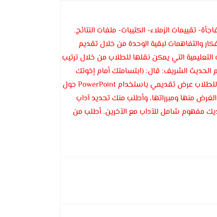
اجأة- تقييمات الزملاء- الكتيبات- ملفات النتائج.
ار والتفاهمات لبقية الوحدة من خلال تقديم
التعليمية التي يمكن نقلها للطلاب من خلال ترتيب
 الحديث الشريف: قال: (ابتسامتك أمام إخوتك
صدقة لك)، إرشاد الطلاب في التعامل مع الآخرين، اطلب منهم توضيح الآداب. من المدرسة الابتدائية الثانية للثلث الأول قدم للطلاب عرض تقديمي باستخدام PowerPoint حول
لغرض منها ومبرراتها، وأطلب منك تحديد آداب
 ولديك مفهوم شامل للآداب مع الآخرين. أطلب من