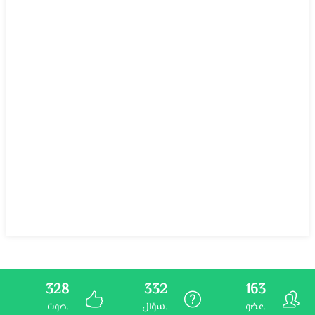
328
332
163
عضو.
سؤال.
صوت.