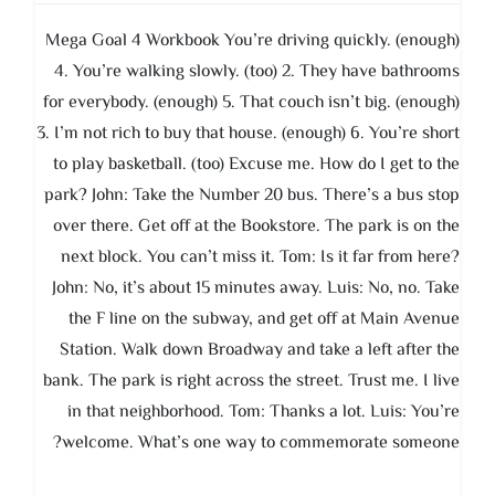
Mega Goal 4 Workbook You’re driving quickly. (enough)
4. You’re walking slowly. (too) 2. They have bathrooms
for everybody. (enough) 5. That couch isn’t big. (enough)
3. I’m not rich to buy that house. (enough) 6. You’re short
to play basketball. (too) Excuse me. How do I get to the
park? John: Take the Number 20 bus. There’s a bus stop
over there. Get off at the Bookstore. The park is on the
next block. You can’t miss it. Tom: Is it far from here?
John: No, it’s about 15 minutes away. Luis: No, no. Take
the F line on the subway, and get off at Main Avenue
Station. Walk down Broadway and take a left after the
bank. The park is right across the street. Trust me. I live
in that neighborhood. Tom: Thanks a lot. Luis: You’re
welcome. What’s one way to commemorate someone?