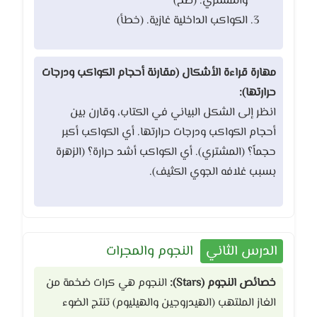
والمشتري. (صح)
الكواكب الداخلية غازية. (خطأ)
مهارة قراءة الأشكال (مقارنة أحجام الكواكب ودرجات
حرارتها):
انظر إلى الشكل البياني في الكتاب، وقارن بين
أحجام الكواكب ودرجات حرارتها. أي الكواكب أكبر
حجماً؟ (المشتري). أي الكواكب أشد حرارة؟ (الزهرة
بسبب غلافه الجوي الكثيف).
الدرس الثاني
النجوم والمجرات
خصائص النجوم (Stars):
النجوم هي كرات ضخمة من
الغاز الملتهب (الهيدروجين والهيليوم) تنتج الضوء