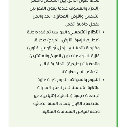
عندما تكون الأرض بين الشمس والقمر
(البدر)، والكسوف عندما يكون القمر بين
الشمس والأرض (المحاق). المد والجزر
بفعل جاذبية القمر.
النظام الشمسي:
الكواكب ثمانية: داخلية
(عطارد، الزهرة، الأرض، المريخ) صخرية،
وخارجية (المشتري، زحل، أورانوس، نبتون)
غازية. الكويكبات (بين المريخ والمشتري)
والمذنبات (جليدية). الجاذبية تبقي
الكواكب في مداراتها.
النجوم والمجرات:
النجوم كرات غازية
ملتهبة، شمسنا نجم أصفر. المجرات
تجمعات نجمية (حلزونية، إهليلجية، غير
منتظمة). الكون يتمدد. السنة الضوئية
وحدة لقياس المسافات الفلكية.