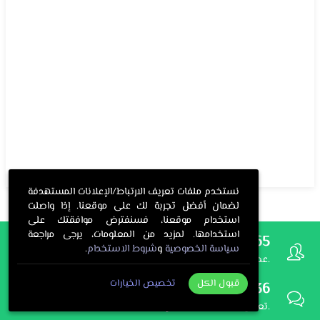
نستخدم ملفات تعريف الارتباط/الإعلانات المستهدفة
لضمان أفضل تجربة لك على موقعنا. إذا واصلت
استخدام موقعنا، فسنفترض موافقتك على
استخدامها. لمزيد من المعلومات، يرجى مراجعة
328
332
165
سياسة الخصوصية
و
شروط الاستخدام
.
عضو.
سؤال.
صوت.
قبول الكل
تخصيص الخيارات
133
936
تعليق.
إجابة.