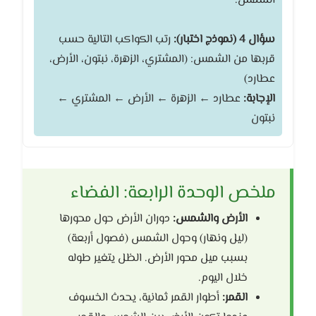
الشمس.
سؤال 4 (نموذج اختبار):
رتب الكواكب التالية حسب
قربها من الشمس: (المشتري، الزهرة، نبتون، الأرض،
عطارد)
الإجابة:
عطارد ← الزهرة ← الأرض ← المشتري ←
نبتون
ملخص الوحدة الرابعة: الفضاء
الأرض والشمس:
دوران الأرض حول محورها
(ليل ونهار) وحول الشمس (فصول أربعة)
بسبب ميل محور الأرض. الظل يتغير طوله
خلال اليوم.
القمر:
أطوار القمر ثمانية، يحدث الخسوف