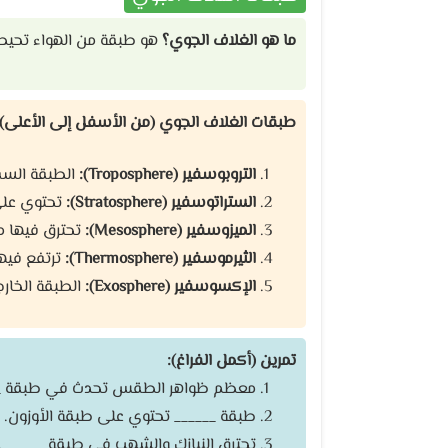
ما هو الغلاف الجوي؟
هو طبقة من الهواء تحيط ب
طبقات الغلاف الجوي (من الأسفل إلى الأعلى):
التروبوسفير (Troposphere):
الطبقة السفل
الستراتوسفير (Stratosphere):
تحتوي على 
الميزوسفير (Mesosphere):
تحترق فيها مع
الثيرموسفير (Thermosphere):
ترتفع فيها
الإكسوسفير (Exosphere):
الطبقة الخارج
تمرين (أكمل الفراغ):
معظم ظواهر الطقس تحدث في طبقة __
طبقة ______ تحتوي على طبقة الأوزون.
تحترق النيازك والشهب في طبقة ______.