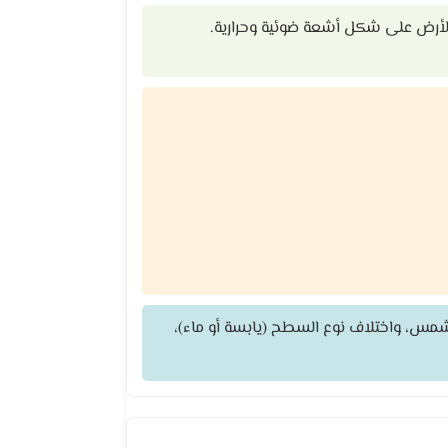
أرض على شكل أشعة ضوئية وحرارية.
س، واختلاف نوع السطح (يابسة أو ماء)،