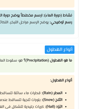
نشاط (دورة الماء): ارسم مخططاً يوضح دورة ال
رسم توضيحي:
يوضح الرسم مراحل التبخر، التك
أنواع الهطول
ما هو الهطول (Precipitation)؟
هو سقوط الماء
أنواع الهطول:
المطر (Rain):
قطرات ماء سائلة تتساقط من
الثلج (Snow):
بلورات ثلجية تتساقط عندما 
البَرَد (Hail):
كريات جليدية تتشكل في الغيو